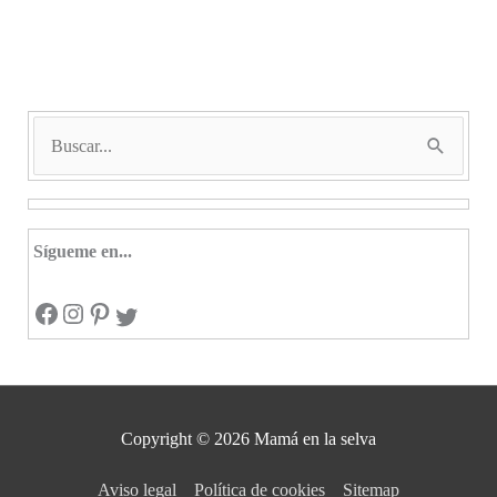
B
u
s
c
Sígueme en...
a
Facebook
Instagram
Pinterest
r
Twitter
p
o
r
Copyright © 2026
Mamá en la selva
:
Aviso legal
Política de cookies
Sitemap