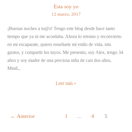
Esta soy yo
12 marzo, 2017
¡Buenas noches a to@s! Tengo este blog desde hace tanto
tiempo que ya ni me acordaba. Ahora lo retomo y reconvierto
en mi escaparate, quiero enseñarte mi estilo de vida, mis
gustos, y compartir los tuyos. Me presento, soy Alex, tengo 34
años y soy madre de una preciosa niña de casi dos años,
MiniL,
Esta
Leer más »
soy
yo
←
Anterior
1
…
4
5