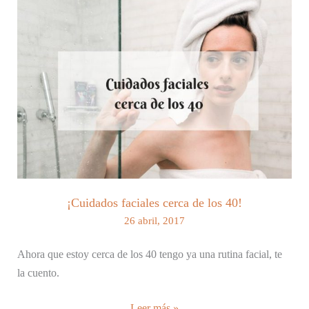
bolsa
del
hospital?
Consejos
útiles
de
verdad.
¡Cuidados faciales cerca de los 40!
26 abril, 2017
Ahora que estoy cerca de los 40 tengo ya una rutina facial, te
la cuento.
¡Cuidados
Leer más »