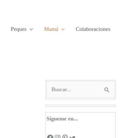
Peques
Mamá
Colaboraciones
B
u
s
Sígueme en...
c
a
Facebook
Instagram
Pinterest