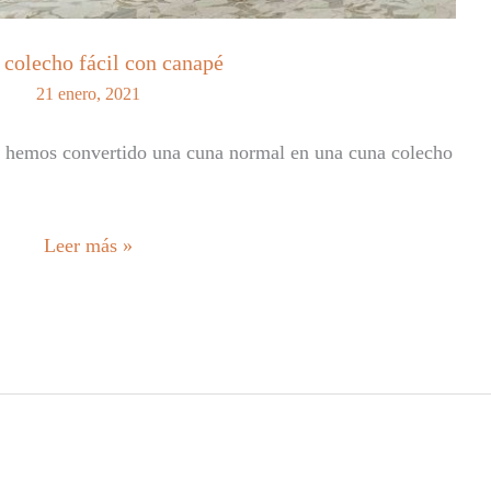
colecho fácil con canapé
21 enero, 2021
o hemos convertido una cuna normal en una cuna colecho
Cuna
Leer más »
colecho
fácil
con
canapé