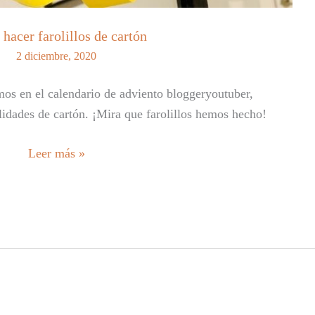
hacer farolillos de cartón
2 diciembre, 2020
amos en el calendario de adviento bloggeryoutuber,
lidades de cartón. ¡Mira que farolillos hemos hecho!
Cómo
Leer más »
hacer
farolillos
de
cartón