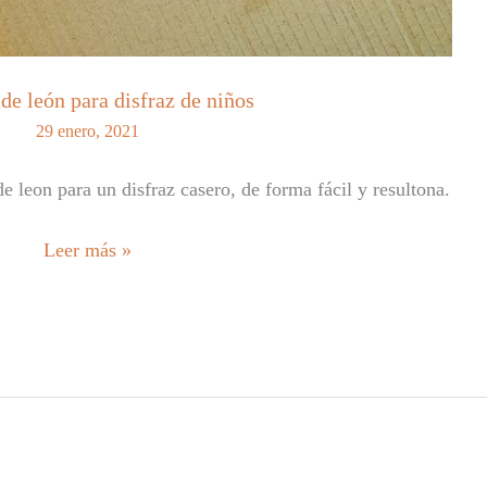
de león para disfraz de niños
29 enero, 2021
leon para un disfraz casero, de forma fácil y resultona.
Máscara
Leer más »
de
león
para
disfraz
de
niños