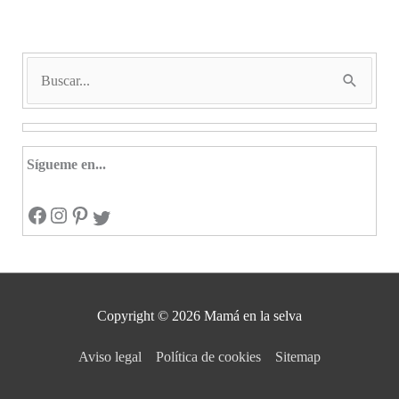
B
u
s
c
Sígueme en...
a
Facebook
Instagram
Pinterest
r
Twitter
p
o
r
Copyright © 2026
Mamá en la selva
:
Aviso legal
Política de cookies
Sitemap